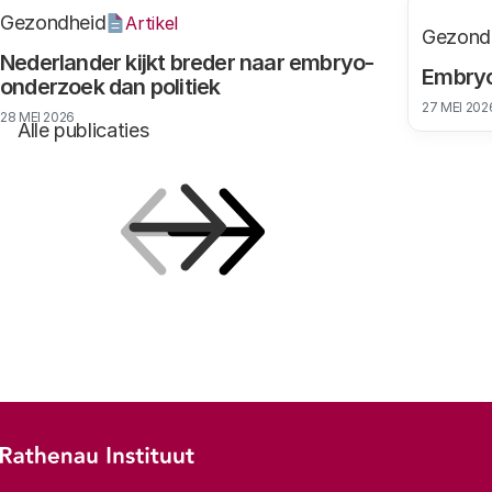
Gezondheid
Artikel
Gezond
Nederlander kijkt breder naar embryo-
Embryo
onderzoek dan politiek
27 MEI 202
28 MEI 2026
Alle publicaties
Vorige
Volgende
Footer-menu
Rathenau logo, naar de homepage