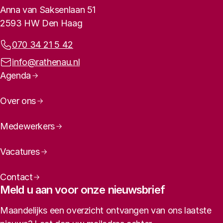
Contactinformatie
Anna van Saksenlaan 51
2593 HW Den Haag
Telefoonnummer:
070 34 21 5 42
E-mailadres:
info@rathenau.nl
Paginanavigatie
Agenda
Over ons
Medewerkers
Vacatures
Contact
Meld u aan voor onze nieuwsbrief
Maandelijks een overzicht ontvangen van ons laatste