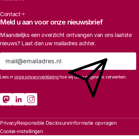
jaren heeft ontwikkeld.
Hoe de wetenschap in Nederland zich ten opzichte
Contact
van andere landen heeft ontwikkeld.
Meld u aan voor onze nieuwsbrief
Maandelijks een overzicht ontvangen van ons laatste
nieuws? Laat dan uw mailadres achter.
Balans van de
Aanmelden
wetenschap
Lees in
onze privacyverklaring
hoe wij deze gegevens verwerken.
Erkennen en waarderen
Sociale media
Rathenau Mastodon
Rathenau LinkedIn
Rathenau Instagram
Juridische informatie
Privacy
Responsible Disclosure
Informatie opvragen
Cookie-instellingen
Balans van de wetenschap 2024