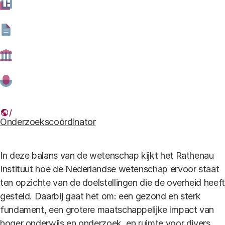
ANP-478691352.jpg
Nederlandse wetenschap als werelderfgoed: het Eise Eisinga
Planetarium in Franeker (foto: Jilmer Postma/ANP)
Auteurs
Ir. Alexandra Vennekens MBA
Onderzoekscoördinator
In deze balans van de wetenschap kijkt het Rathenau
Instituut hoe de Nederlandse wetenschap ervoor staat
ten opzichte van de doelstellingen die de overheid heeft
gesteld. Daarbij gaat het om: een gezond en sterk
fundament, een grotere maatschappelijke impact van
hoger onderwijs en onderzoek, en ruimte voor divers