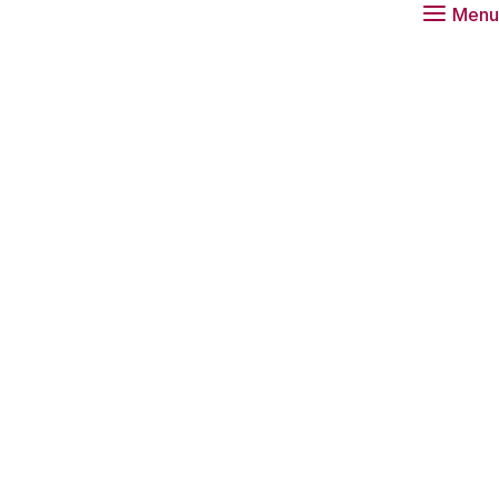
Menu
schappers komt