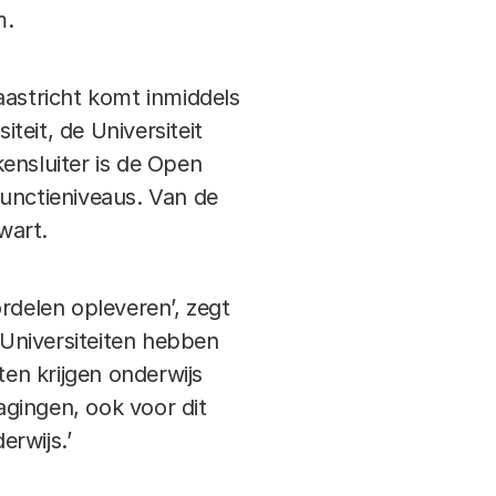
m.
Maastricht komt inmiddels
eit, de Universiteit
ensluiter is de Open
 functieniveaus. Van de
wart.
rdelen opleveren’, zegt
Universiteiten hebben
en krijgen onderwijs
agingen, ook voor dit
rwijs.’