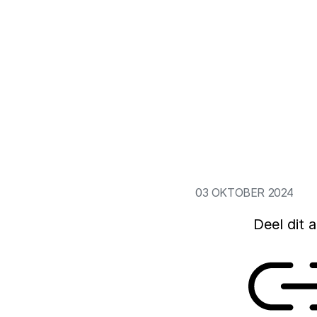
Het aantal wetens
enland komt, is momenteel
universiteiten dat 
stricht -
toegenomen. Waar d
dat nu bijna de hel
internationaliseri
achterbleef. Dat bl
Instituut.
03 OKTOBER 2024
Deel dit a