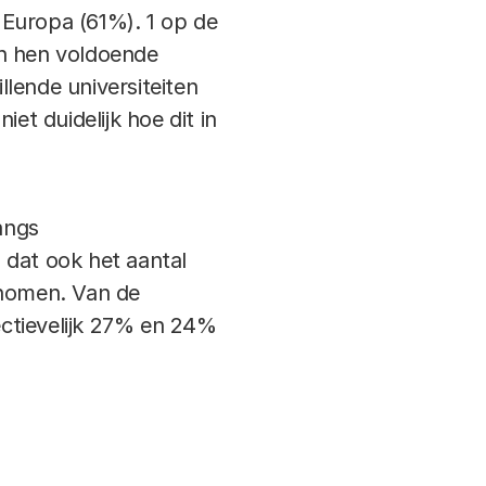
 Europa (61%). 1 op de
van hen voldoende
lende universiteiten
et duidelijk hoe dit in
angs
n dat ook het aantal
enomen. Van de
ctievelijk 27% en 24%