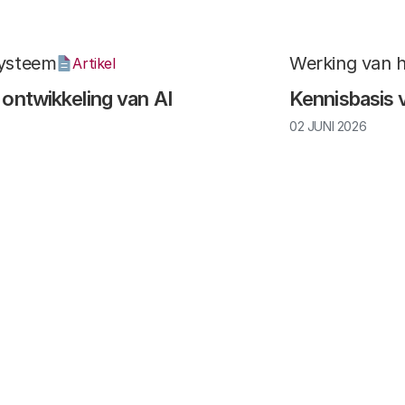
systeem
Werking van 
Artikel
 ontwikkeling van AI
Kennisbasis 
02 JUNI 2026