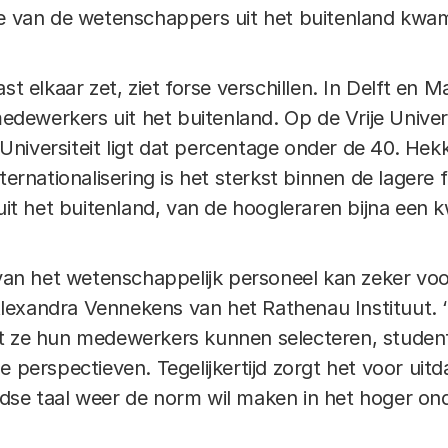
de van de wetenschappers uit het buitenland kwa
st elkaar zet, ziet forse verschillen. In Delft en 
werkers uit het buitenland. Op de Vrije Universit
niversiteit ligt dat percentage onder de 40. Hekk
nternationalisering is het sterkst binnen de lagere
 het buitenland, van de hoogleraren bijna een k
 van het wetenschappelijk personeel kan zeker voo
exandra Vennekens van het Rathenau Instituut. ‘
t ze hun medewerkers kunnen selecteren, student
e perspectieven. Tegelijkertijd zorgt het voor uitd
dse taal weer de norm wil maken in het hoger onde