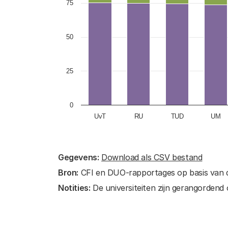
75
The chart has 1 Y axis displaying va
50
25
0
UvT
RU
TUD
UM
End of interactive chart.
Gegevens:
Download als CSV bestand
Bron:
CFI en DUO-rapportages op basis van de
Notities:
De universiteiten zijn gerangordend 