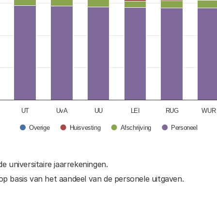
lues. Data ranges from 69.169169169169 to 100.
UT
UvA
UU
LEI
RUG
WUR
Overige
Huisvesting
Afschrijving
Personeel
 universitaire jaarrekeningen.
op basis van het aandeel van de personele uitgaven.