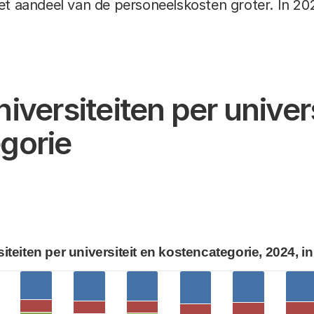
et aandeel van de personeelskosten groter. In 2
iversiteiten per univers
gorie
eit en kostencategorie, 2024, in % van het totaal
Uitgaven 
egories.