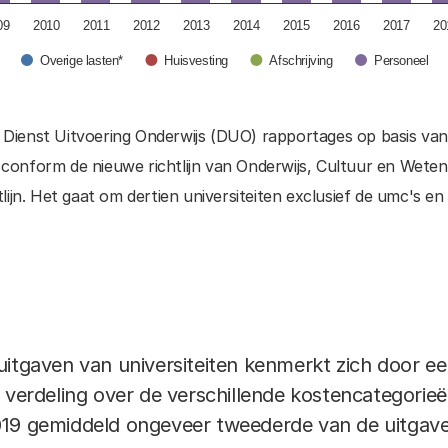
09
2010
2011
2012
2013
2014
2015
2016
2017
20
Overige lasten*
Huisvesting
Afschrijving
Personeel
n Dienst Uitvoering Onderwijs (DUO) rapportages op basis van 
 conform de nieuwe richtlijn van Onderwijs, Cultuur en Wete
ijn. Het gaat om dertien universiteiten exclusief de umc's en 
itgaven van universiteiten kenmerkt zich door een 
 verdeling over de verschillende kostencategorieë
019 gemiddeld ongeveer tweederde van de uitgav