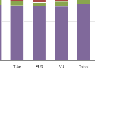
TU/e
EUR
VU
Totaal