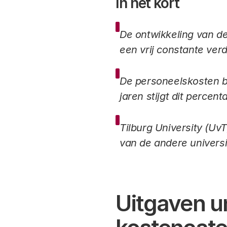
In het kort
De ontwikkeling van de
een vrij constante ver
De personeelskosten b
jaren stijgt dit percent
Tilburg University (Uv
van de andere universi
Uitgaven un