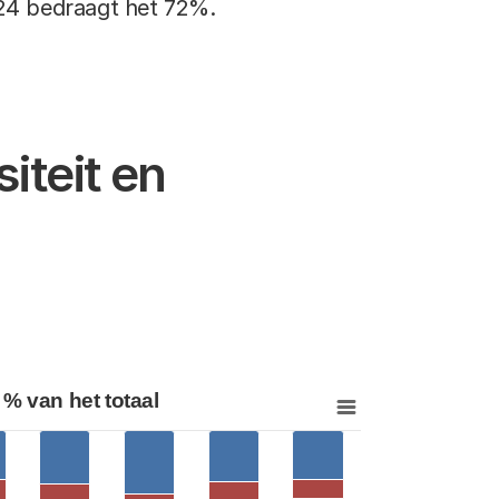
024 bedraagt het 72%.
iteit en
universiteiten per universiteit en kostencategorie, 2024, in % van het totaal
View as data table, Uitgaven universiteiten per universiteit en kostencategorie, 2024, in % van het totaal