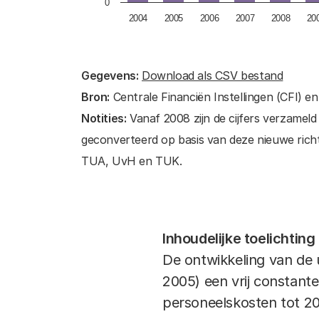
0
2004
2005
2006
2007
2008
20
End of interactive chart.
Gegevens:
Download als CSV bestand
Bron:
Centrale Financiën Instellingen (CFI) e
Notities:
Vanaf 2008 zijn de cijfers verzameld
geconverteerd op basis van deze nieuwe richtl
TUA, UvH en TUK.
Inhoudelijke toelichting
De ontwikkeling van de u
2005) een vrij constante
personeelskosten tot 2