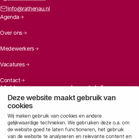
debat.
E-mailadres:
info@rathenau.nl
Paginanavigatie
Agenda
Te gast zijn o.a:
Over ons
Annette Harberink
(boerin en eigenaar
Medewerkers
Keizersrande);
Corné Kempenaar
(Aeres Hogeschool en WUR);
Vacatures
Frederieke Praasterink
(Lector HAS Hogeschool);
Contact
Albert Boersen
(boer en bedrijfsleider Floating
Meld u aan voor onze nieuwsbrief
Farm);
Deze website maakt gebruik van
Maandelijks een overzicht ontvangen van ons laatste
Marleen Janssen Groesbeek
(lector Avans
cookies
nieuws? Laat dan uw mailadres achter.
hogeschool);
Wij maken gebruik van cookies en andere
Sjoukje Heimovaara
(voormalig CEO Royal van
gelijkwaardige technieken. We gebruiken deze o.a. om
Aanmelden
Santen / AWTi)
de website goed te laten functioneren, het gebruik
van de website te analyseren en relevante content en