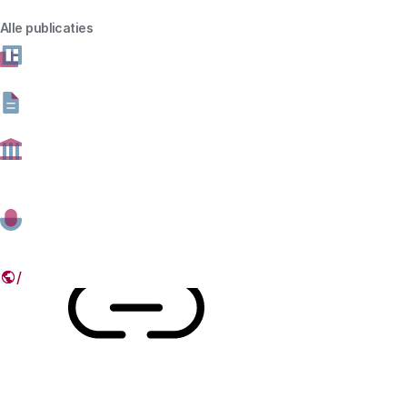
Nederlandse wetenschap en ons hoger onderwijs staan
Alle publicaties
al lange tijd aan de mondiale top. In samenwerking met
de Adviesraad voor Wetenschap, Technologie en
Innovatie (AWTI) en de Onderwijsraad organiseert het
Rathenau Instituut een serie van drie publieke debatten
over de toekomst van de wetenschap.
30 SEPTEMBER 2019
19:00 - 21:00
MAURITSKAZERNE, EDE
Deel dit artikel
Link