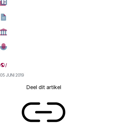
andere contracten en afspraken. Het bijzondere aan
blockchain is dat er geen centrale autoriteit voor nodig
is. Hoewel valuta slechts een van de vele mogelijke
toepassingsgebieden van blockchaintechnologie zijn,
zijn ze verreweg het populairst. In dit artikel ligt de
nadruk op hoe de dominantie van bitcoin in het
blockchain-veld de ontwikkeling van de technologie
zou kunnen beïnvloeden.
05 JUNI 2019
Deel dit artikel