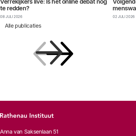
Verrekijkers live: Is het online debat nog
Volgende
te redden?
menswaar
08 JULI 2026
02 JULI 2026
Alle publicaties
Vorige
Volgende
Footer-menu
Rathenau logo, naar de homepage
Contactinformatie
Anna van Saksenlaan 51