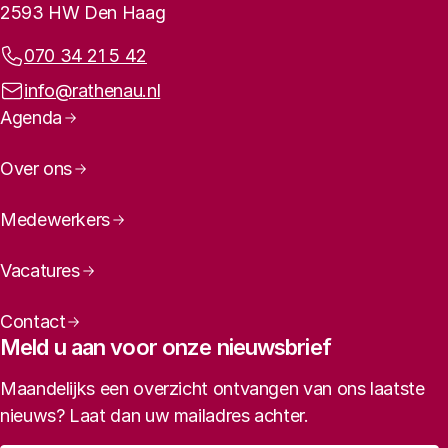
2593 HW Den Haag
Telefoonnummer:
070 34 21 5 42
E-mailadres:
info@rathenau.nl
Paginanavigatie
Agenda
Over ons
Medewerkers
Vacatures
Contact
Meld u aan voor onze nieuwsbrief
Maandelijks een overzicht ontvangen van ons laatste
nieuws? Laat dan uw mailadres achter.