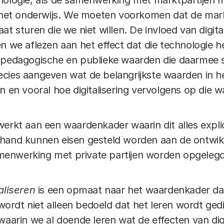
nologie, als de samenwerking met marktpartijen m
n het onderwijs. We moeten voorkomen dat de mark
at sturen die we niet willen. De invloed van digit
en we aflezen aan het effect dat die technologie 
e pedagogische en publieke waarden die daarme
cies aangeven wat de belangrijkste waarden in het
n en vooral hoe digitalisering vervolgens op die 
werkt aan een waardenkader waarin dit alles expl
hand kunnen eisen gesteld worden aan de ontwikke
enwerking met private partijen worden opgelegd
aliseren
is een opmaat naar het waardenkader dat e
’ wordt niet alleen bedoeld dat het leren wordt ged
waarin we al doende leren wat de effecten van digi