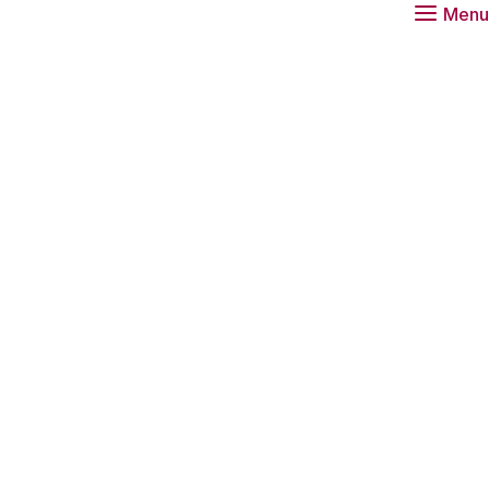
Menu
 het Rathenau Instituut een blogserie over
et onderwijs. Door de coronacrisis en het