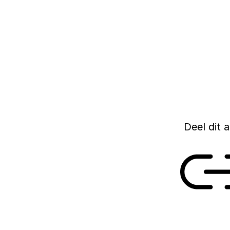
noodgedwongen lesg
middelen in het on
Rijksbegroting voor
beïnvloed. Het kabi
intensiveren.
29 OKTOBER 2020
Deel dit a
Link