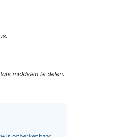
us.
tale middelen te delen.
rwijs onherkenbaar