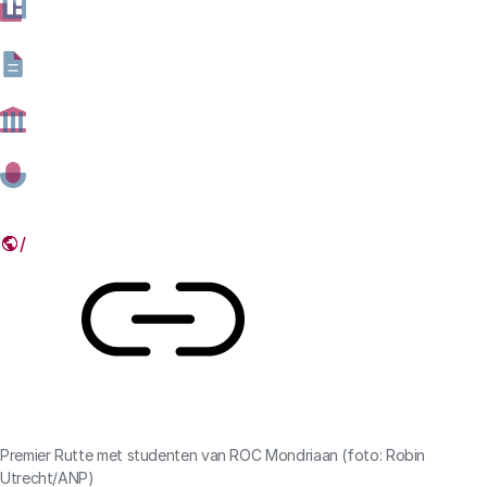
vergroten. Aan offline innovaties als het referendum en
een burgerforum willen ze wel deelnemen, maar dan
moeten die over onderwerpen gaan die hen direct
raken.
07 SEPTEMBER 2023
Deel dit artikel
Link
Premier Rutte met studenten van ROC Mondriaan (foto: Robin
Utrecht/ANP)