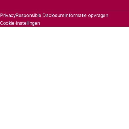
Juridische informatie
Privacy
Responsible Disclosure
Informatie opvragen
Cookie-instellingen