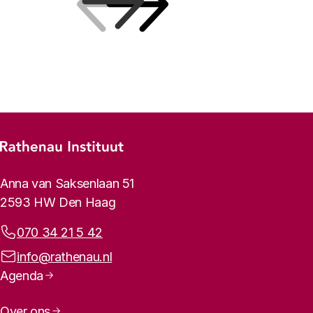
Vorige
Volgende
Footer-menu
Rathenau logo, naar de homepage
Contactinformatie
Anna van Saksenlaan 51
2593 HW Den Haag
Telefoonnummer:
070 34 21 5 42
E-mailadres:
info@rathenau.nl
Paginanavigatie
Agenda
Over ons