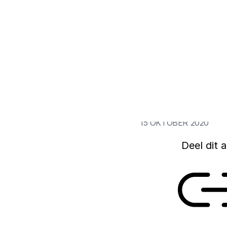
Het Nederlandse pa
burgerbetrokkenhei
Taiwan. Maar voor v
bestuurders, politi
blijkt uit nieuw in
Rathenau Instituut
15 OKTOBER 2020
Deel dit a