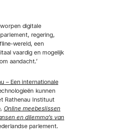
tworpen digitale
parlement, regering,
fline-wereld, een
itaal vaardig en mogelijk
 om aandacht.’
au – Een internationale
technologieën kunnen
t Rathenau Instituut
e,
Online meebeslissen
ansen en dilemma’s van
Nederlandse parlement.