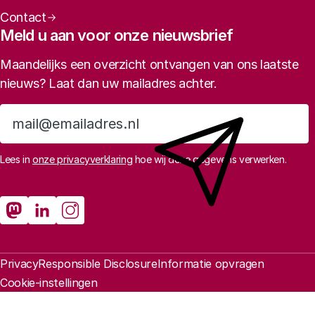
Contact
Meld u aan voor onze nieuwsbrief
Maandelijks een overzicht ontvangen van ons laatste
nieuws? Laat dan uw mailadres achter.
Aanmelden
Lees in
onze privacyverklaring
hoe wij deze gegevens verwerken.
Sociale media
Rathenau Mastodon
Rathenau LinkedIn
Rathenau Instagram
Juridische informatie
Privacy
Responsible Disclosure
Informatie opvragen
Cookie-instellingen