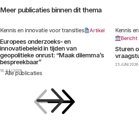
Meer publicaties binnen dit thema
Kennis en innovatie voor transities
Kennis en
Artikel
Bericht
Europees onderzoeks- en
innovatiebeleid in tijden van
Sturen o
geopolitieke onrust: “Maak dilemma’s
vraagst
bespreekbaar”
23 JUNI 2026
16 JULI 2026
Alle publicaties
Vorige
Volgende