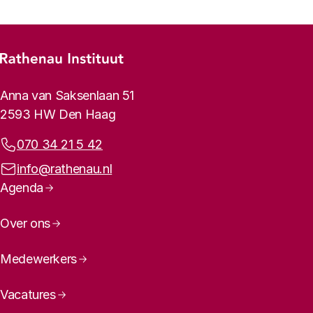
Footer-menu
Rathenau logo, naar de homepage
Contactinformatie
Anna van Saksenlaan 51
2593 HW Den Haag
Telefoonnummer:
070 34 21 5 42
E-mailadres:
info@rathenau.nl
Paginanavigatie
Agenda
Over ons
Medewerkers
Vacatures