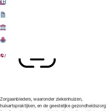
burgers mogelijk maken hun
gegevens digitaal in te zien.
14 MAART 2019
Deel dit artikel
Link
Zorgaanbieders, waaronder ziekenhuizen,
huisartspraktijken, en de geestelijke gezondheidszorg