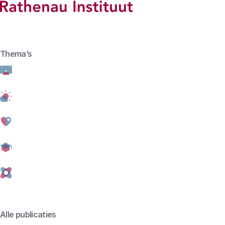
Hoofdmenu
Rathenau logo, naar de homepage
Thema’s
Digitalisering
Home
Digitalisering
Sheila Jasanof
technologieën 
Alle publicaties