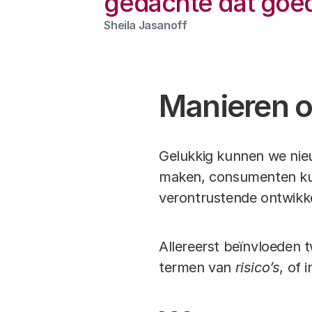
gedachte dat goede
Sheila Jasanoff
Manieren 
Gelukkig kunnen we nieu
maken, consumenten kun
verontrustende ontwikke
Allereerst beïnvloeden 
termen van
risico’s
, of 