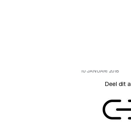
Hoe zorgen we dat 
mens ten goede ko
tijd nemen om deze
door kritisch te zi
ten opzichte van i
ethische experts e
10 JANUARI 2018
Deel dit a