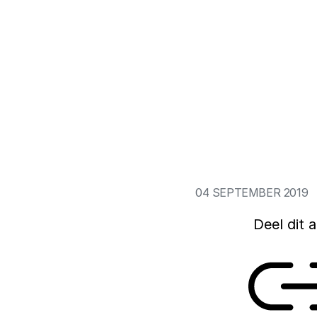
Hoe kunnen veehoud
Nederlandse landbo
technologieën, zoa
erfelijk DNA van d
gaat dit artikel. 
en hoe ze de verho
keten van dierlijk
04 SEPTEMBER 2019
Deel dit a