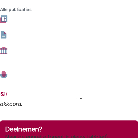
Alle publicaties
Hartelijk dank voor uw bereidheid een bijdrage te
leveren aan dit onderzoek!
Wij vragen in de enquête voor welke gemeente u
werkzaam bent. Dat betekent dat de onderzoekers uw
antwoorden kunnen herleiden en koppelen aan uw
gemeente. Uiteraard wordt deze informatie
vertrouwelijk behandeld en wordt in de rapportage
niet verwezen naar individuele gemeenten. Als u
deelneemt aan ons onderzoek, gaat u hiermee
akkoord.
Deelnemen?
Naar de enquête (opent in nieuw tabblad)