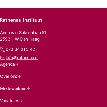
Footer-menu
Rathenau logo, naar de homepage
Contactinformatie
Anna van Saksenlaan 51
2593 HW Den Haag
Telefoonnummer:
070 34 21 5 42
E-mailadres:
info@rathenau.nl
Paginanavigatie
Agenda
Over ons
Medewerkers
Vacatures