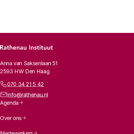
Vorige
Volgende
Footer-menu
Rathenau logo, naar de homepage
Contactinformatie
Anna van Saksenlaan 51
2593 HW Den Haag
Telefoonnummer:
070 34 21 5 42
E-mailadres:
info@rathenau.nl
Paginanavigatie
Agenda
Over ons
Medewerkers