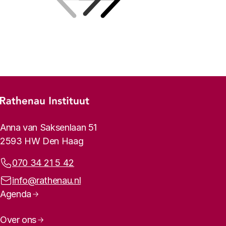
Vorige
Volgende
Footer-menu
Rathenau logo, naar de homepage
Contactinformatie
Anna van Saksenlaan 51
2593 HW Den Haag
Telefoonnummer:
070 34 21 5 42
E-mailadres:
info@rathenau.nl
Paginanavigatie
Agenda
Over ons