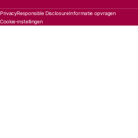
Juridische informatie
Privacy
Responsible Disclosure
Informatie opvragen
Cookie-instellingen