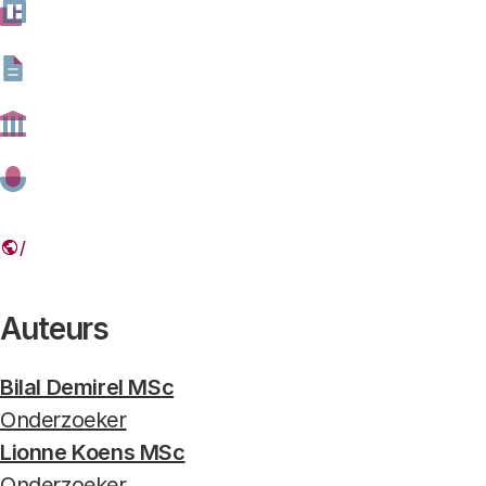
perspectief
geojango-maps-5-BG0pEoE_8-unsplash.jpg
Foto: GeoJango Maps via Unsplash
Auteurs
Bilal Demirel MSc
Onderzoeker
Lionne Koens MSc
Onderzoeker