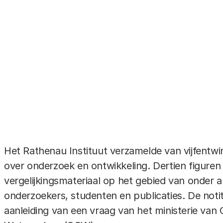
Databestand
bestand type
xlsx -
bestand forma
142.23 kB
Het Rathenau Instituut verzamelde van vijfentwi
over onderzoek en ontwikkeling. Dertien figuren
vergelijkingsmateriaal op het gebied van onder a
onderzoekers, studenten en publicaties. De notit
aanleiding van een vraag van het ministerie van 