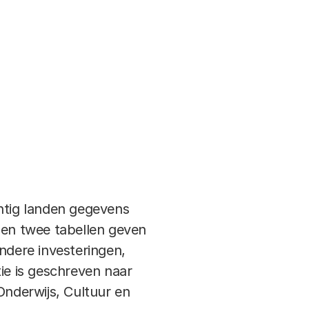
Download
Da
at
ntig landen gegevens
 en twee tabellen geven
ndere investeringen,
ie is geschreven naar
Onderwijs, Cultuur en