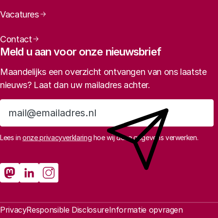
Vacatures
Contact
Meld u aan voor onze nieuwsbrief
Maandelijks een overzicht ontvangen van ons laatste
nieuws? Laat dan uw mailadres achter.
Aanmelden
Lees in
onze privacyverklaring
hoe wij deze gegevens verwerken.
Sociale media
Rathenau Mastodon
Rathenau LinkedIn
Rathenau Instagram
Juridische informatie
Privacy
Responsible Disclosure
Informatie opvragen