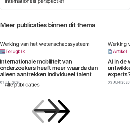
internationaal perspectief
Meer publicaties binnen dit thema
Werking van het wetenschapssysteem
Werking 
Terugblik
Artikel
Internationale mobiliteit van
AI in de
onderzoekers heeft meer waarde dan
ontwikke
alleen aantrekken individueel talent
experts
01 JULI 2026
03 JUNI 2026
Alle publicaties