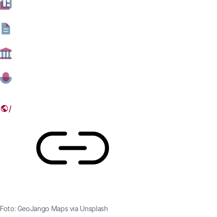
studenten. Ook trekt Nederland in Europese projecten
vaak samen op met de oosterburen. Dat blijkt uit een
nieuwe notitie van het Rathenau Instituut met dertien
figuren en twee tabellen over investeringen in
onderzoek en ontwikkeling van vijfentwintig landen.
25 FEBRUARI 2025
Deel dit artikel
Link
Foto: GeoJango Maps via Unsplash