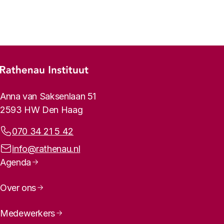
Vorige
Volgende
Footer-menu
Rathenau logo, naar de homepage
Contactinformatie
Anna van Saksenlaan 51
2593 HW Den Haag
Telefoonnummer:
070 34 21 5 42
E-mailadres:
info@rathenau.nl
Paginanavigatie
Agenda
Over ons
Medewerkers