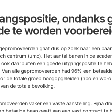
angspositie, ondanks 
e te worden voorbere
gepromoveerden gaat dus op zoek naar een baan b
isch centrum (umc). Het aantal banen in de acade
ook daarbuiten een goede uitgangspositie te heb
. Van alle gepromoveerden had 96% een betaald
or de totale groep hoogopgeleiden (hbo en wo-o
an de totale bevolking.
oveerden vaker een vaste aanstelling. Bijna dri
 betaalde baan geeft aan een vast contract te