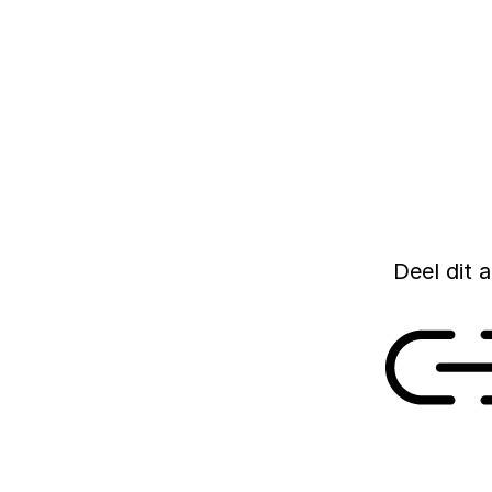
de vraag of de gro
heeft Nederland in
gepromoveerden. Da
Instituut een overz
gepromoveerden.
14 DECEMBER 2021
Deel dit a
Link