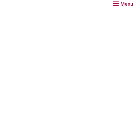
Menu
 PhD
ebben een goede positie op de Nederlandse
oewel het publieke debat regelmatig gaat over