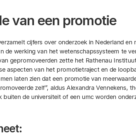
e van een promotie
verzamelt cijfers over onderzoek in Nederland en
t in de werking van het wetenschapssysteem te ve
an gepromoveerden zette het Rathenau Instituut c
e aspecten van het promotietraject en de loopba
s samen laten zien dat een promotie van meerwaard
promoveerde zelf”, aldus Alexandra Vennekens, t
k buiten de universiteit of een umc worden onde
heet: