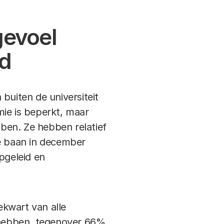
gevoel
id
uiten de universiteit
mie is beperkt, maar
ben. Ze hebben relatief
e baan in december
pgeleid en
ekwart van alle
 hebben, tegenover 66%