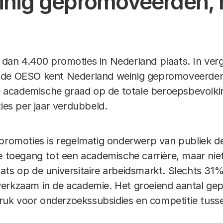
einig gepromoveerden,
dan 4.400 promoties in Nederland plaats. In verg
 de OESO kent Nederland weinig gepromoveerden
academische graad op de totale beroepsbevolking
ties per jaar verdubbeld.
 promoties is regelmatig onderwerp van publiek d
e toegang tot een academische carrière, maar nie
ats op de universitaire arbeidsmarkt. Slechts 31
werkzaam in de academie. Het groeiend aantal g
uk voor onderzoekssubsidies en competitie tuss