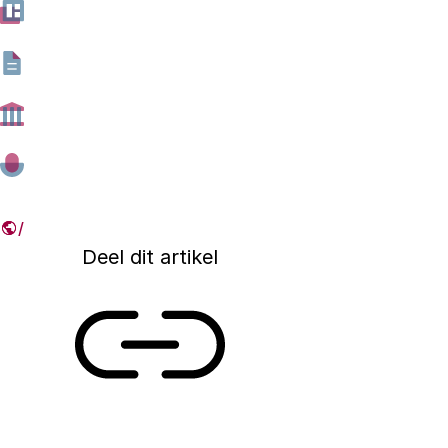
Ministeries en rijkskennisinstellingen zijn gezamen
voor de onafhankelijkheid en integriteit van onde
die onafhankelijkheid en integriteit te waarborgen
scala aan maatregelen. Dat blijkt uit de inventaris
op verzoek van rijkskennisinstellingen, zoals he
02 OKTOBER 2018
Deel dit artikel
Link