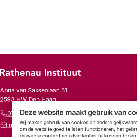
Vorige
Volgende
Footer-menu
Rathenau logo, naar de homepage
Contactinformatie
Anna van Saksenlaan 51
2593 HW Den Haag
Deze website maakt gebruik van co
Telefoonnummer:
070 34 21 5 42
Wij maken gebruik van cookies en andere gelijkwaard
E-mailadres:
info@rathenau.nl
om de website goed te laten functioneren, het gebr
relevante content en advertenties te kunnen tonen.