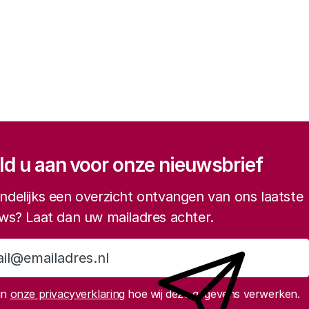
gatie
d u aan voor onze nieuwsbrief
delijks een overzicht ontvangen van ons laatste
ws? Laat dan uw mailadres achter.
Aanmelden
in
onze privacyverklaring
hoe wij deze gegevens verwerken.