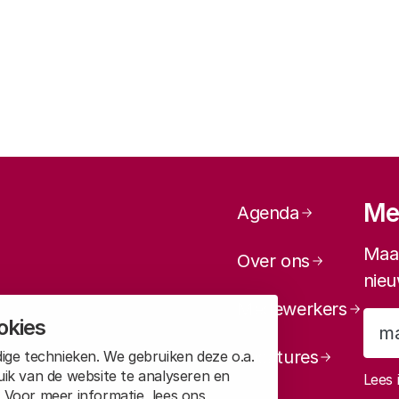
Paginanavi
Mel
Agenda
Maan
Over ons
nieu
Medewerkers
okies
Vacatures
ige technieken. We gebruiken deze o.a.
uik van de website te analyseren en
Lees 
 Voor meer informatie, lees ons