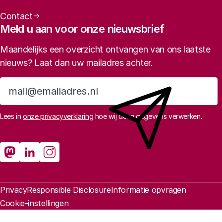
Contact
Meld u aan voor onze nieuwsbrief
Maandelijks een overzicht ontvangen van ons laatste
nieuws? Laat dan uw mailadres achter.
Aanmelden
Lees in
onze privacyverklaring
hoe wij deze gegevens verwerken.
Sociale media
Rathenau Mastodon
Rathenau LinkedIn
Rathenau Instagram
Juridische informatie
Privacy
Responsible Disclosure
Informatie opvragen
Cookie-instellingen