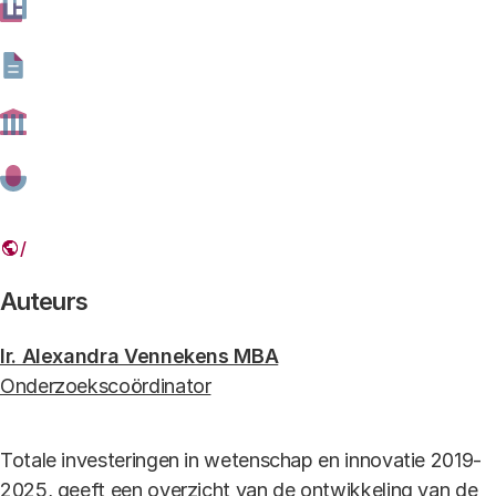
bestand type
pdf -
bestand formaat
1.41 MB
Onderliggende data
Download
O
bestand type
xlsx -
bestand formaat
193.61 kB
Foto Rob Voss/ANP
Onderzoekers aan de Universiteit Twente (foto: Rob Voss/ANP)
Auteurs
Ir. Alexandra Vennekens MBA
Onderzoekscoördinator
Totale investeringen in wetenschap en innovatie 2019-
2025, geeft een overzicht van de ontwikkeling van de