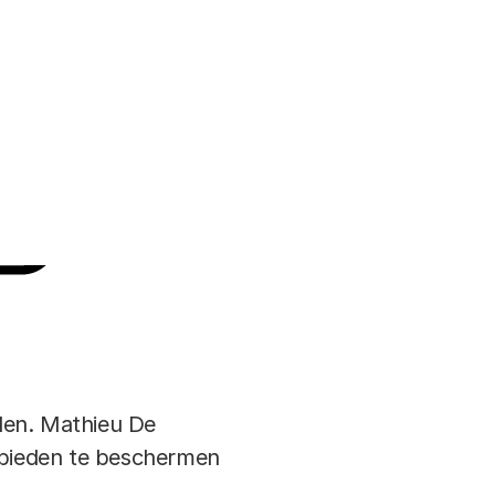
ont voor origineel onderzoek.
rtikel
den. Mathieu De
ebieden te beschermen