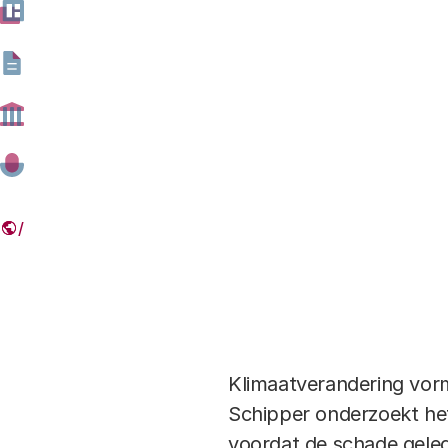
Klimaatverandering vorm
Schipper onderzoekt he
voordat de schade geled