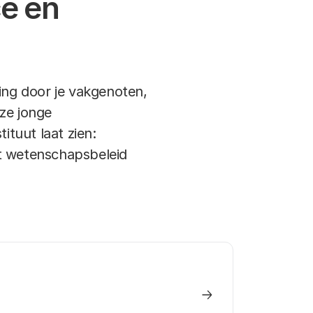
ce en
ning door je vakgenoten,
eze jonge
tuut laat zien:
et wetenschapsbeleid