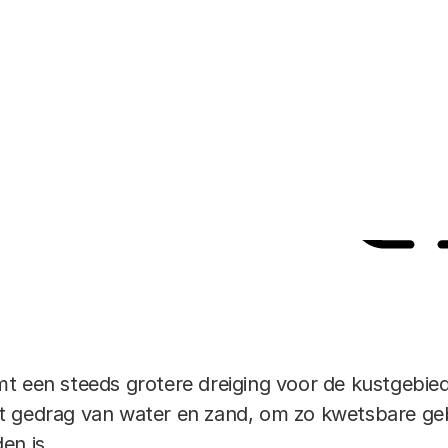
stimuleert en belo
03 JUNI 2019
Deel dit a
Link
t een steeds grotere dreiging voor de kustgebie
t gedrag van water en zand, om zo kwetsbare g
en is.