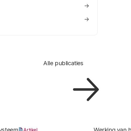
Alle publicaties
systeem
Werking van 
Artikel