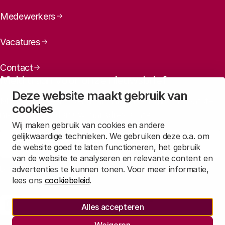
Medewerkers
Vacatures
Contact
Meld u aan voor onze nieuwsbrief
Deze website maakt gebruik van
Maandelijks een overzicht ontvangen van ons laatste
cookies
nieuws? Laat dan uw mailadres achter.
Wij maken gebruik van cookies en andere
gelijkwaardige technieken. We gebruiken deze o.a. om
Aanmelden
de website goed te laten functioneren, het gebruik
van de website te analyseren en relevante content en
advertenties te kunnen tonen. Voor meer informatie,
Lees in
onze privacyverklaring
hoe wij deze gegevens verwerken.
lees ons
cookiebeleid
.
Sociale media
Alles accepteren
Rathenau Mastodon
Rathenau LinkedIn
Rathenau Instagram