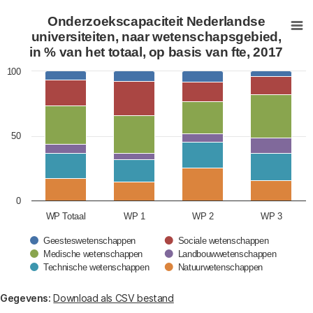
Onderzoekscapaciteit Nederlandse universiteiten, naar 
Onderzoekscapaciteit Nederlandse
Bar chart with 6 data series.
universiteiten, naar wetenschapsgebied,
in % van het totaal, op basis van fte, 2017
View as data table, Onderzoekscapaciteit Nederlandse
The chart has 1 X axis displaying categories.
100
The chart has 1 Y axis displaying values. Data ranges fr
50
0
WP Totaal
WP 1
WP 2
WP 3
Geesteswetenschappen
Sociale wetenschappen
Medische wetenschappen
Landbouwwetenschappen
Technische wetenschappen
Natuurwetenschappen
End of interactive chart.
Gegevens:
Download als CSV bestand