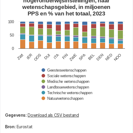
hogeronderwijsinstellingen, naar
wetenschapsgebied, in miljoenen
View as data table, R&D-uitgaven van hogeronderwi
PPS en % van het totaal, 2023
The chart has 1 X axis displaying categories.
100
The chart has 1 Y axis displaying values. Data range
50
0
IER
ITA
SPA
NED
ZWI
DUI
ZWE
DEN
OOS
FIN
BEL
NOO
Geesteswetenschappen
Sociale wetenschappen
Medische wetenschappen
Landbouwwetenschappen
Technische wetenschappen
Natuurwetenschappen
End of interactive chart.
Gegevens:
Download als CSV bestand
Bron:
Eurostat