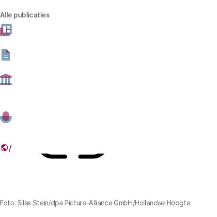
naar wetenschapsgebied en de verhouding ten
Alle publicaties
opzichte van andere landen. Daaruit blijkt dat de R&D-
uitgaven naar wetenschapsgebied goed passen bij de
aard van de Nederlandse economie.
31 OKTOBER 2024
Deel dit artikel
Link
Foto: Silas Stein/dpa Picture-Alliance GmbH/Hollandse Hoogte