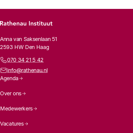
Footer-menu
Rathenau logo, naar de homepage
Contactinformatie
Anna van Saksenlaan 51
2593 HW Den Haag
Telefoonnummer:
070 34 21 5 42
E-mailadres:
info@rathenau.nl
Paginanavigatie
Agenda
Over ons
Medewerkers
Vacatures