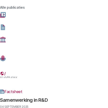
Alle publicaties
Factsheets en datapublicaties
Factsheet
De opkomst van China als R&D-supermacht
27 NOVEMBER 2025
Factsheet
Wetenschappelijk onderzoek in het Caribisch deel
van het koninkrijk
01 JUNI 2022
Factsheet
Samenwerking in R&D
04 SEPTEMBER 2025