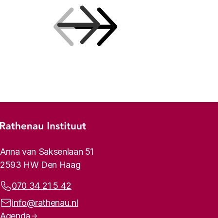
Vorige
Volgende
Footer-menu
Rathenau logo, naar de homepage
Contactinformatie
Anna van Saksenlaan 51
2593 HW Den Haag
Telefoonnummer:
070 34 21 5 42
E-mailadres:
info@rathenau.nl
Paginanavigatie
Agenda