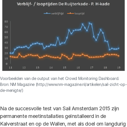
Voorbeelden van de output van het Crowd Monitoring Dashboard.
Bron: NM Magazine (http://www.nm-magazine.nl/artikelen/sail-zicht-op-
de-menigte/)
Na de succesvolle test van Sail Amsterdam 2015 zijn
permanente meetinstallaties geïnstalleerd in de
Kalverstraat en op de Wallen, met als doel om langdurig