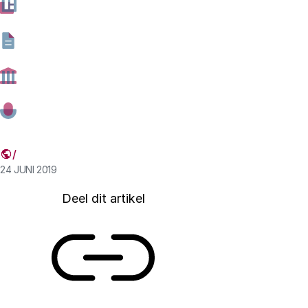
en wifi-trackers. Dit beheren van voetgangersstromen
wordt crowd management genoemd, en de gemeente
werkt hierbij op nieuwe manieren samen met de politie.
Daniël van Motman, werkzaam bij de afdeling
verkeersmanagement van Amsterdam, vertelt over de
technologie die hierbij komt kijken en de toekomst van
sensoren in de stad.
24 JUNI 2019
Deel dit artikel