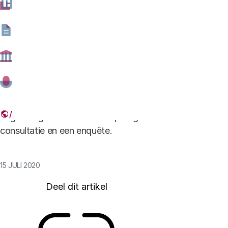
onderwijs of robots die in magazijnen orders
verzamelen. AI wordt op allerlei plekken in de
samenleving ingezet. Dit roept vragen op. Want
wanneer is de toepassing van deze nieuwe
technologieën geoorloofd en wanneer moeten er
grenzen aan worden gesteld? Een expertgroep van
UNESCO werkt aan een internationale aanbeveling over
AI en ethiek. Stakeholders en burgers worden
uitgenodigd hier feedback op te geven via een virtuele
consultatie en een enquête.
15 JULI 2020
Deel dit artikel