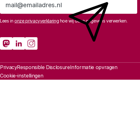
Aanmelden
Lees in
onze privacyverklaring
hoe wij deze gegevens verwerken.
Sociale media
Rathenau Mastodon
Rathenau LinkedIn
Rathenau Instagram
Juridische informatie
Privacy
Responsible Disclosure
Informatie opvragen
Cookie-instellingen