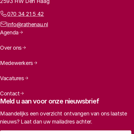
2593 HW Den Haag
Telefoonnummer:
070 34 21 5 42
E-mailadres:
info@rathenau.nl
Paginanavigatie
Agenda
Over ons
Medewerkers
Vacatures
Contact
Meld u aan voor onze nieuwsbrief
Maandelijks een overzicht ontvangen van ons laatste
nieuws? Laat dan uw mailadres achter.