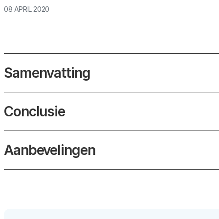
08 APRIL 2020
Samenvatting
Conclusie
Aanbevelingen
1. Ga in gesprek over de wen
van data-analyses op de we