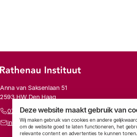
Vorige
Volgende
Footer-menu
Rathenau logo, naar de homepage
Contactinformatie
Anna van Saksenlaan 51
2593 HW Den Haag
Deze website maakt gebruik van co
Telefoonnummer:
070 34 21 5 42
Wij maken gebruik van cookies en andere gelijkwaard
E-mailadres:
info@rathenau.nl
om de website goed te laten functioneren, het gebr
relevante content en advertenties te kunnen tonen.