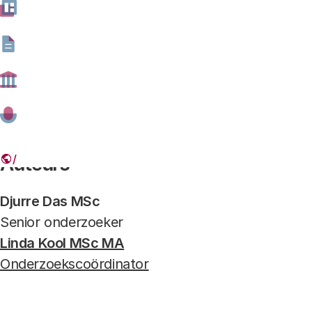
door middel van data, algoritmen 
Coverfoto Werken op waarde geschat HH 11972
Foto: Hollandse Hoogte
Auteurs
Djurre Das MSc
Senior onderzoeker
Linda Kool MSc MA
Onderzoekscoördinator