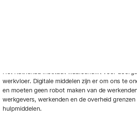
en AI
8139
Het Rathenau Instituut waarschuwt voor doorg
werkvloer. Digitale middelen zijn er om ons te o
en moeten geen robot maken van de werkenden. 
werkgevers, werkenden en de overheid grenzen te
hulpmiddelen.