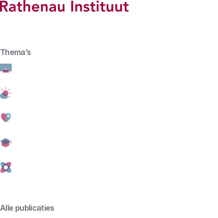
Hoofdmenu
Rathenau logo, naar de homepage
Thema’s
Digitalisering
Home
Digitalisering
Nederlanders k
verbeteren
Alle publicaties