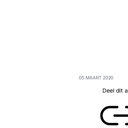
De overheid vindt 
 Hollandse Hoogte (Sabine
omgaan met comput
digitale samenlev
onvoldoende het gev
Instituut. Niet al
vaardigheden verb
opleiding.
05 MAART 2020
Deel dit a