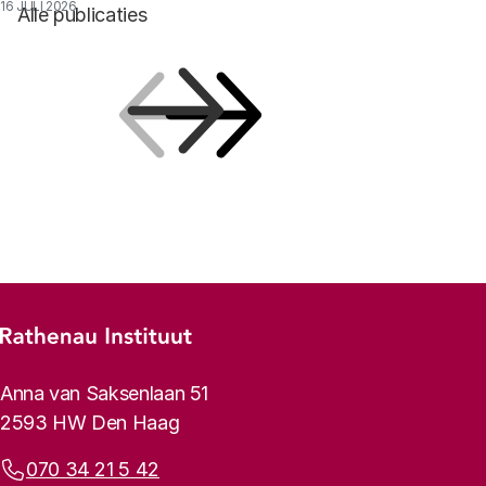
16 JULI 2026
Alle publicaties
Vorige
Volgende
Footer-menu
Rathenau logo, naar de homepage
Contactinformatie
Anna van Saksenlaan 51
2593 HW Den Haag
Telefoonnummer:
070 34 21 5 42