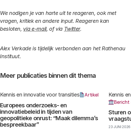
We nodigen je van harte uit te reageren, ook met
vragen, kritiek en andere input. Reageren kan
besloten,
via e-mail
, of via
Twitter
.
Alex Verkade is tijdelijk verbonden aan het Rathenau
Instituut.
Meer publicaties binnen dit thema
Kennis en innovatie voor transities
Kennis en
Artikel
Bericht
Europees onderzoeks- en
innovatiebeleid in tijden van
Sturen o
geopolitieke onrust: “Maak dilemma’s
vraagst
bespreekbaar”
23 JUNI 2026