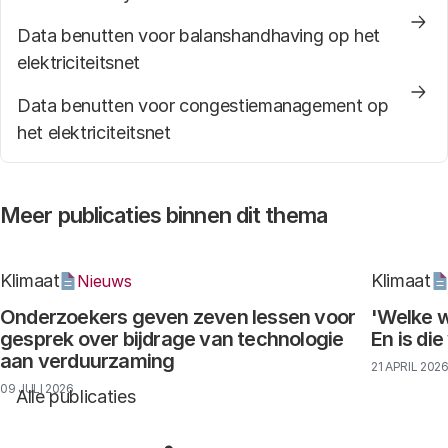
Data benutten voor balanshandhaving op het
elektriciteitsnet
Data benutten voor congestiemanagement op
het elektriciteitsnet
Meer publicaties binnen dit thema
Klimaat
Klimaat
Nieuws
Onderzoekers geven zeven lessen voor
'Welke w
gesprek over bijdrage van technologie
En is di
aan verduurzaming
21 APRIL 202
09 JULI 2026
Alle publicaties