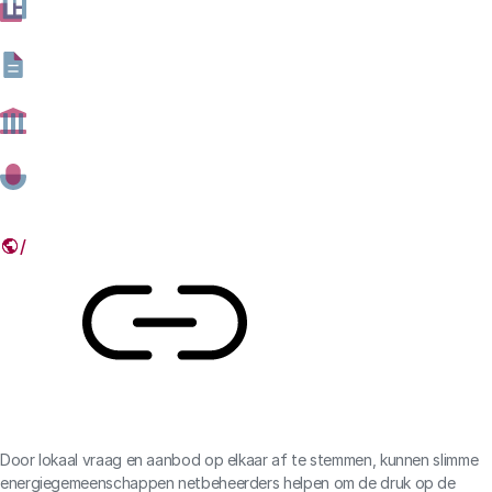
energiegemeenschap vormen om zelf opgewekte
energie lokaal te gebruiken. Hoe kunnen datagedreven
energiegemeenschappen bijdragen aan een
maatschappelijk verantwoorde energietransitie?
17 MEI 2023
Deel dit artikel
Link
Door lokaal vraag en aanbod op elkaar af te stemmen, kunnen slimme
energiegemeenschappen netbeheerders helpen om de druk op de