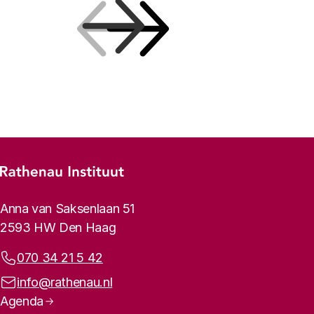
Vorige
Volgende
Footer-menu
Rathenau logo, naar de homepage
Contactinformatie
Anna van Saksenlaan 51
2593 HW Den Haag
Telefoonnummer:
070 34 21 5 42
E-mailadres:
info@rathenau.nl
Paginanavigatie
Agenda