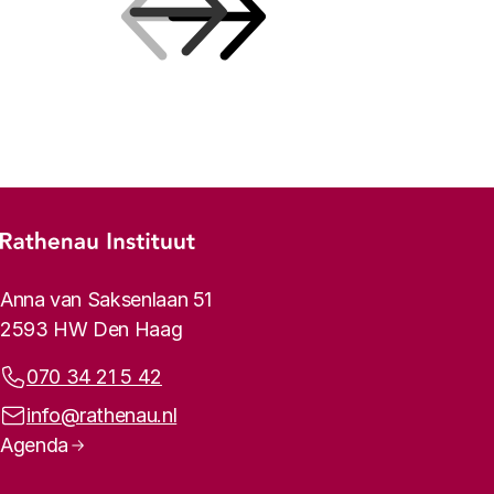
Vorige
Volgende
Footer-menu
Rathenau logo, naar de homepage
Contactinformatie
Anna van Saksenlaan 51
2593 HW Den Haag
Telefoonnummer:
070 34 21 5 42
E-mailadres:
info@rathenau.nl
Paginanavigatie
Agenda