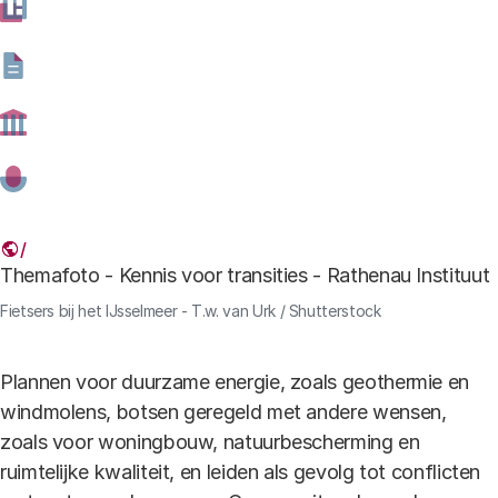
maken van steden, het natuurvriendelijker maken van
landbouw, het inpassen van duurzame energie-
technologieën en het verbeteren van de
waterkwaliteit. Het Rathenau Instituut wil onderzoeken
hoe verduurzaming in de leefomgeving plaatsvindt en
hoe dit volgens de regels van onze democratie
effectief kan worden georganiseerd.
Themafoto - Kennis voor transities - Rathenau Instituut
Fietsers bij het IJsselmeer - T.w. van Urk / Shutterstock
Plannen voor duurzame energie, zoals geothermie en
windmolens, botsen geregeld met andere wensen,
zoals voor woningbouw, natuurbescherming en
ruimtelijke kwaliteit, en leiden als gevolg tot conflicten