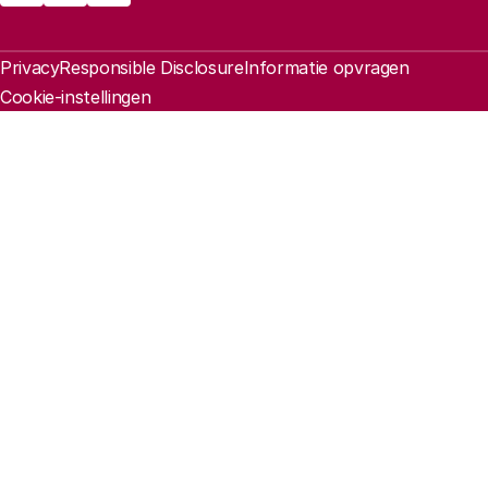
Juridische informatie
Privacy
Responsible Disclosure
Informatie opvragen
Cookie-instellingen