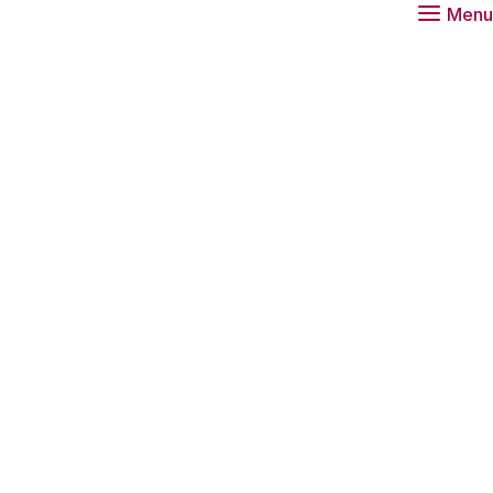
Menu
iedt houvast
tten