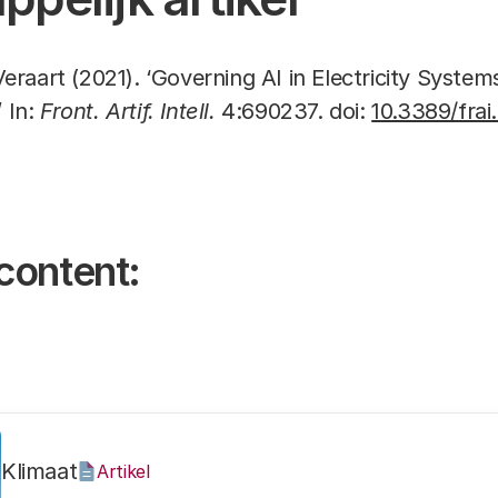
 Veraart (2021). ‘Governing AI in Electricity Syste
’ In:
Front. Artif. Intell.
4:690237. doi:
10.3389/fra
content:
Klimaat
Artikel