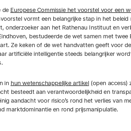
e de
Europese Commissie het voorstel voor een wet
svoorstel
vormt een belangrijke stap in het belei
 Est, onderzoeker aan het Rathenau Instituut en v
 Eindhoven, bestudeerde de wet samen met twee 
art. Ze keken of de wet handvatten geeft voor de e
ar artificiële intelligentie steeds belangrijker wo
s.
en in
hun wetenschappelijke artikel
(open access) z
ht besteedt aan verantwoordelijkheid en transpa
inig aandacht voor risico’s rond het verlies van m
ond marktdominantie en rond prijsmanipulatie.