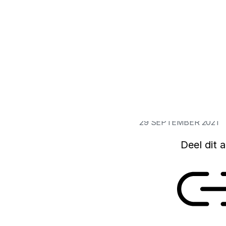
De Europese concept
de goede richting 
elektriciteitsnette
van Est samen met 
Eindhoven in een o
doen ook aanbeveli
29 SEPTEMBER 2021
Deel dit a