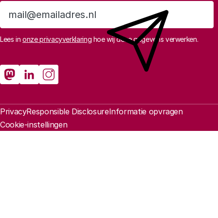
Aanmelden
Lees in
onze privacyverklaring
hoe wij deze gegevens verwerken.
Sociale media
Rathenau Mastodon
Rathenau LinkedIn
Rathenau Instagram
Juridische informatie
Privacy
Responsible Disclosure
Informatie opvragen
Cookie-instellingen