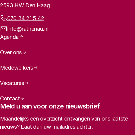
2593 HW Den Haag
Telefoonnummer:
070 34 21 5 42
E-mailadres:
info@rathenau.nl
Paginanavigatie
Agenda
Over ons
Medewerkers
Vacatures
Contact
Meld u aan voor onze nieuwsbrief
Maandelijks een overzicht ontvangen van ons laatste
nieuws? Laat dan uw mailadres achter.