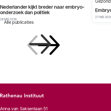
Gezond
Nederlander kijkt breder naar embryo-
Embryo
onderzoek dan politiek
27 MEI 202
28 MEI 2026
Alle publicaties
Vorige
Volgende
Footer-menu
Rathenau logo, naar de homepage
Contactinformatie
Anna van Saksenlaan 51