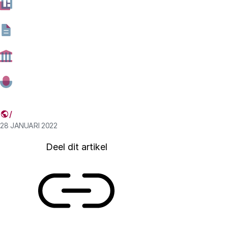
lang een mannenbolwerk. Pas in 2006 is een op de tien
Nederlandse hoogleraren vrouw, nu ongeveer een op de
vier. Het Rathenau Instituut beschrijft de opmars van
vrouwen in de Nederlandse wetenschap in dit artikel
dat deze maand verscheen in Demos van het
Nederlands Interdisciplinair Demografisch Instituut
(NIDI).
28 JANUARI 2022
Deel dit artikel