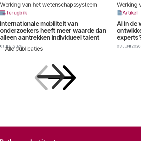
Werking van het wetenschapssysteem
Werking 
Terugblik
Artikel
Internationale mobiliteit van
AI in de
onderzoekers heeft meer waarde dan
ontwikke
alleen aantrekken individueel talent
experts
01 JULI 2026
03 JUNI 2026
Alle publicaties
Vorige
Volgende