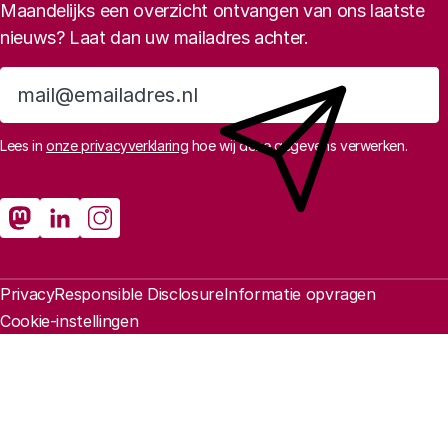
Maandelijks een overzicht ontvangen van ons laatste
nieuws? Laat dan uw mailadres achter.
Aanmelden
Lees in
onze privacyverklaring
hoe wij deze gegevens verwerken.
Sociale media
Rathenau Mastodon
Rathenau LinkedIn
Rathenau Instagram
Juridische informatie
Privacy
Responsible Disclosure
Informatie opvragen
Cookie-instellingen