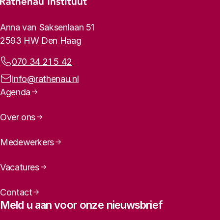
Footer-menu
Rathenau logo, naar de homepage
Contactinformatie
Anna van Saksenlaan 51
2593 HW Den Haag
Telefoonnummer:
070 34 21 5 42
E-mailadres:
info@rathenau.nl
Paginanavigatie
Agenda
Over ons
Medewerkers
Vacatures
Contact
Meld u aan voor onze nieuwsbrief