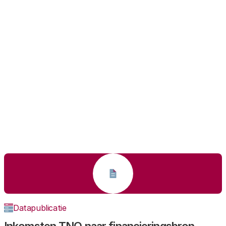
licaties
Factsheet
Stimulering publiek-private samenwerking
via de PPS-toeslag Onderzoek en Innovatie
18 AUGUSTUS 2022
Datapublicatie