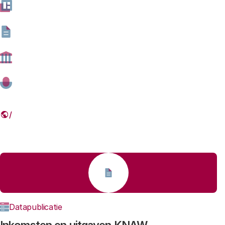
Factsheets en datapub
Factsheet
Financiering publieke kennisorganisaties
20 APRIL 2026
Datapublicatie