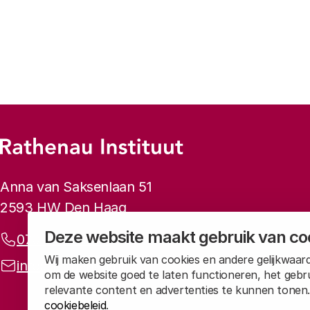
Vorige
Volgende
Footer-menu
Rathenau logo, naar de homepage
Contactinformatie
Anna van Saksenlaan 51
2593 HW Den Haag
Deze website maakt gebruik van co
Telefoonnummer:
070 34 21 5 42
Wij maken gebruik van cookies en andere gelijkwaard
E-mailadres:
info@rathenau.nl
om de website goed te laten functioneren, het gebr
relevante content en advertenties te kunnen tonen.
cookiebeleid
.