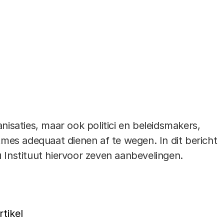
itmische profilering. Door het gedrag van
emde ‘lerende algoritmes’ te voorspellen,
organisaties de regels beter kunnen handhaven
 maatwerk kunnen bieden. Tegelijkertijd nemen
chtelijke uitdagingen toe: het is bij profilering
minatie op te sporen en de keuzes van systemen
oeslagenaffaire illustreerde deze problemen al. Dit
t op deze, maar andere casussen in. Duidelijk is
nisaties, maar ook politici en beleidsmakers,
tmes adequaat dienen af te wegen. In dit bericht
 Instituut hiervoor zeven aanbevelingen.
rtikel