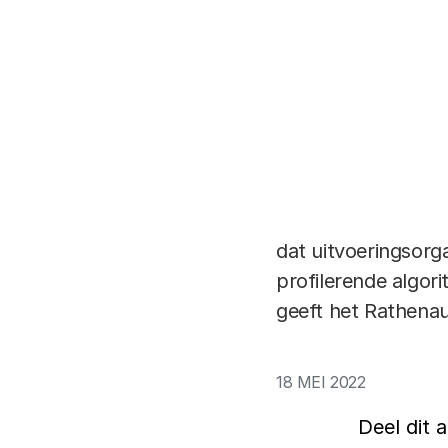
te maken van algor
burgers met zogeno
zouden uitvoerings
en de burger meer
hiermee de mensenre
lastiger om discri
uit te leggen. De T
onderzoek gaat nie
dat uitvoeringsorga
profilerende algori
geeft het Rathenau
18 MEI 2022
Deel dit a