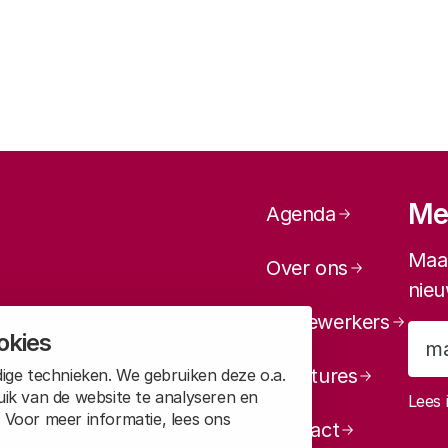
Paginanavi
Mel
Agenda
Maan
Over ons
nieu
Medewerkers
okies
Vacatures
ige technieken. We gebruiken deze o.a.
uik van de website te analyseren en
Lees 
 Voor meer informatie, lees ons
Contact