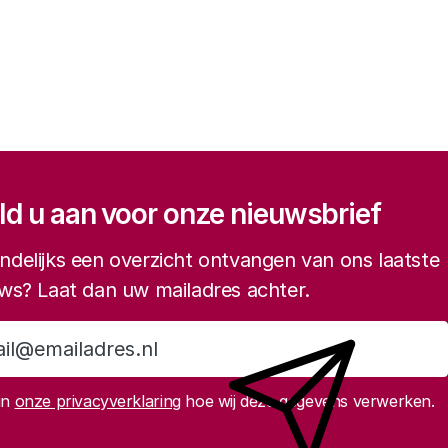
gatie
d u aan voor onze nieuwsbrief
delijks een overzicht ontvangen van ons laatste
ws? Laat dan uw mailadres achter.
Aanmelden
in
onze privacyverklaring
hoe wij deze gegevens verwerken.