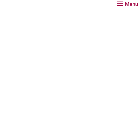
Menu
st afspraken
mers