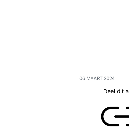
Binnen bedrijven e
e maken met algoritmisch
werknemers het ge
en het gebruik van
de conclusie van h
het Rathenau Insti
elementen van alg
zogenoemde platf
06 MAART 2024
Deel dit a