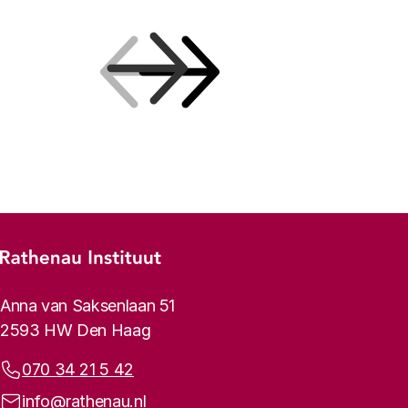
Vorige
Volgende
Footer-menu
Rathenau logo, naar de homepage
Contactinformatie
Anna van Saksenlaan 51
2593 HW Den Haag
Telefoonnummer:
070 34 21 5 42
E-mailadres:
info@rathenau.nl