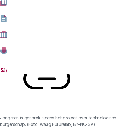
gespreksmethode is bijvoorbeeld handig voor
docenten, bibliotheekmedewerkers en andere
professionals.
16 APRIL 2025
Deel dit artikel
Link
Jongeren in gesprek tijdens het project over technologisch
burgerschap. (Foto: Waag Futurelab, BY-NC-SA)