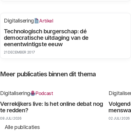
Digitalisering
Artikel
Technologisch burgerschap: dé
democratische uitdaging van de
eenentwintigste eeuw
21 DECEMBER 2017
Meer publicaties binnen dit thema
Digitalisering
Digitalise
Podcast
Verrekijkers live: Is het online debat nog
Volgende
te redden?
menswaar
08 JULI 2026
02 JULI 2026
Alle publicaties