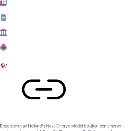
Het rapport vat zeven jaar aan dialogen samen. Aan de
gesprekken op onder andere Lowlands en in
buurthuizen en scholen deden meer dan duizend
mensen mee. Een enquête onder 758 respondenten
zorgde voor de statistische onderbouwing.
28 MEI 2026
Deel dit artikel
Link
​​Bezoekers van Holland's Next Embryo Model bekijken een embryo-