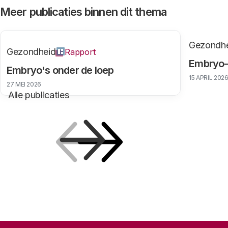
Meer publicaties binnen dit thema
Gezondh
Gezondheid
Rapport
Embryo-
Embryo's onder de loep
15 APRIL 202
27 MEI 2026
Alle publicaties
Vorige
Volgende