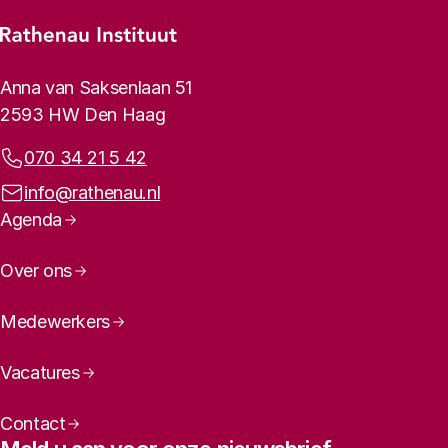
Footer-menu
Rathenau logo, naar de homepage
Contactinformatie
Anna van Saksenlaan 51
2593 HW Den Haag
Telefoonnummer:
070 34 21 5 42
E-mailadres:
info@rathenau.nl
Paginanavigatie
Agenda
Over ons
Medewerkers
Vacatures
Contact