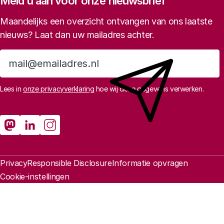
Meld u aan voor onze nieuwsbrief
Maandelijks een overzicht ontvangen van ons laatste
nieuws? Laat dan uw mailadres achter.
Aanmelden
Lees in
onze privacyverklaring
hoe wij deze gegevens verwerken.
Sociale media
Rathenau Mastodon
Rathenau LinkedIn
Rathenau Instagram
Juridische informatie
Privacy
Responsible Disclosure
Informatie opvragen
Cookie-instellingen