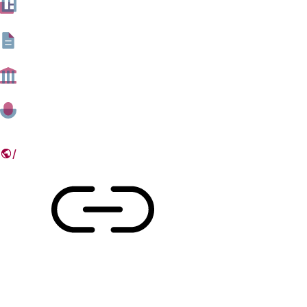
voedsel, mineralen, meststoffen en hout zal tot ten
minste het jaar 2030 blijven stijgen. Dit komt onder
meer door een verwachte groei van de
wereldbevolking: van 7,2 miljard in 2014 tot 10,9 miljard
in 2100.
23 JULI 2015
Deel dit artikel
Link