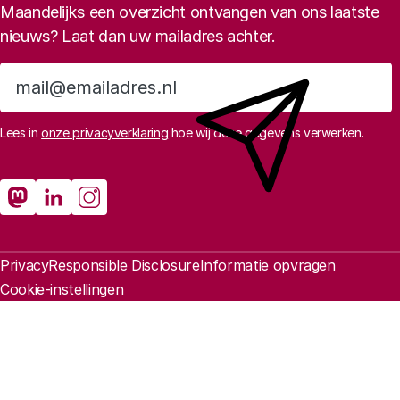
Maandelijks een overzicht ontvangen van ons laatste
nieuws? Laat dan uw mailadres achter.
Aanmelden
Lees in
onze privacyverklaring
hoe wij deze gegevens verwerken.
Sociale media
Rathenau Mastodon
Rathenau LinkedIn
Rathenau Instagram
Juridische informatie
Privacy
Responsible Disclosure
Informatie opvragen
Cookie-instellingen