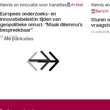
Kennis en innovatie voor transities
Kennis en
Artikel
Bericht
Europees onderzoeks- en
innovatiebeleid in tijden van
Sturen o
geopolitieke onrust: “Maak dilemma’s
vraagst
bespreekbaar”
23 JUNI 2026
16 JULI 2026
Alle publicaties
Vorige
Volgende