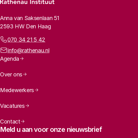
Footer-menu
Rathenau logo, naar de homepage
Contactinformatie
Anna van Saksenlaan 51
2593 HW Den Haag
Telefoonnummer:
070 34 21 5 42
E-mailadres:
info@rathenau.nl
Paginanavigatie
Agenda
Over ons
Medewerkers
Vacatures
Contact
Meld u aan voor onze nieuwsbrief