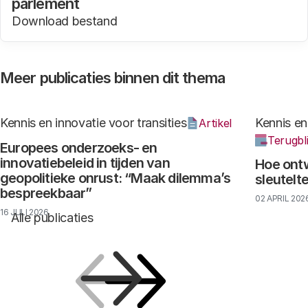
parlement
Download bestand
Meer publicaties binnen dit thema
Kennis en innovatie voor transities
Kennis en
Artikel
Terugbl
Europees onderzoeks- en
innovatiebeleid in tijden van
Hoe ontw
geopolitieke onrust: “Maak dilemma’s
sleutelt
bespreekbaar”
02 APRIL 202
16 JULI 2026
Alle publicaties