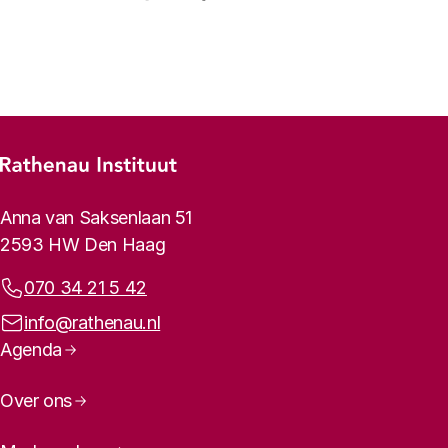
Vorige
Volgende
Footer-menu
Rathenau logo, naar de homepage
Contactinformatie
Anna van Saksenlaan 51
2593 HW Den Haag
Telefoonnummer:
070 34 21 5 42
E-mailadres:
info@rathenau.nl
Paginanavigatie
Agenda
Over ons