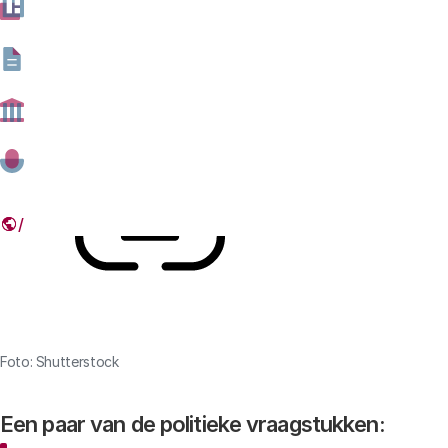
Innovatie op 22 april 2026, geeft het Rathenau Instituut
enkele keuzes die voorliggen.
23 JUNI 2026
Deel dit artikel
Link
Foto: Shutterstock
Een paar van de politieke vraagstukken: