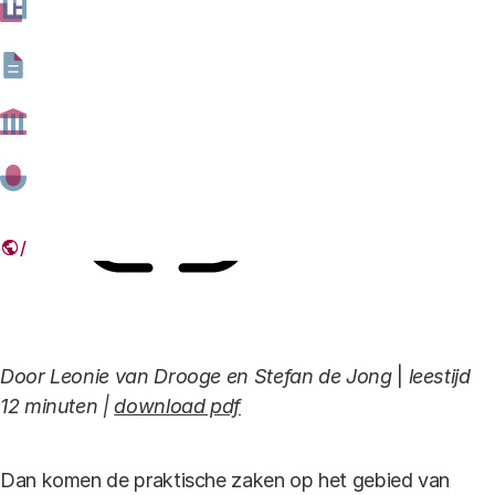
valorisatie te nemen en die vast te houden.
15 FEBRUARI 2016
Deel dit artikel
Link
Door Leonie van Drooge en Stefan de Jong
|
leestijd
12 minuten |
download pdf
Dan komen de praktische zaken op het gebied van