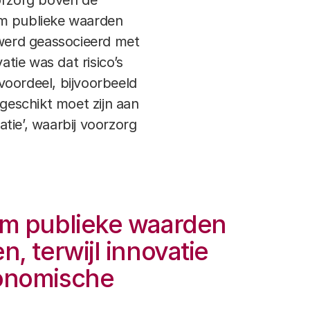
oorzorg boven de
om publieke waarden
 werd geassocieerd met
tie was dat risico’s
voordeel, bijvoorbeeld
geschikt moet zijn aan
tie’, waarbij voorzorg
om publieke waarden
, terwijl innovatie
conomische