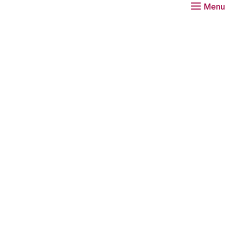
Menu
ere risico’s: