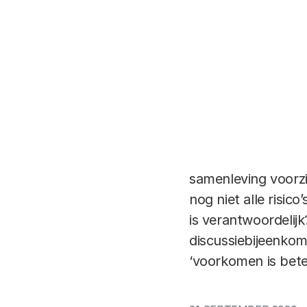
Innovatie draagt b
 Frans Blok/Shutterstock
aantrekkelijk of ze
nanotechnologie k
gemaakt die nauwke
lichaam terechtkome
zonder risico. Zo zi
geneesmiddel onzek
ze daar schade ber
samenleving voorzi
nog niet alle risico
is verantwoordelij
discussiebijeenkom
‘voorkomen is bete