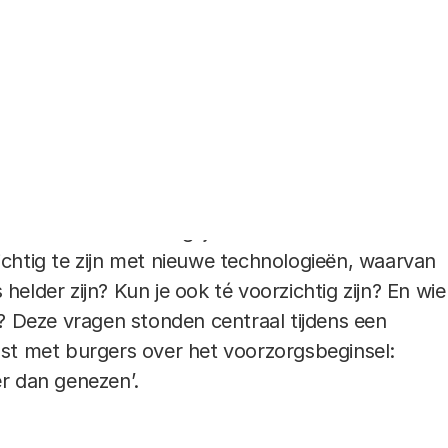
ij aan nieuwe producten die voor de samenleving
lfs van levensbelang kunnen zijn. Met
unnen bijvoorbeeld geneesmiddelen worden
uriger en gerichter op de juiste plaats in het
n. Technische oplossingen zijn alleen niet altijd
jn nanodeeltjes zó klein, dat het bij toepassing als
er is waar ze in het lichaam terechtkomen en of
okkenen. Hoe belangrijk is het om als
chtig te zijn met nieuwe technologieën, waarvan
’s helder zijn? Kun je ook té voorzichtig zijn? En wie
k? Deze vragen stonden centraal tijdens een
st met burgers over het voorzorgsbeginsel:
r dan genezen’.