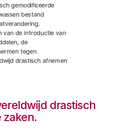
isch gemodificeerde
ewassen bestand
atverandering.
n van de introductie van
ddelen, de
chermen tegen
eldwijd drastisch afnemen
wereldwijd drastisch
e zaken.