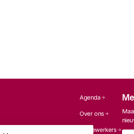
Paginanavi
Mel
Agenda
Maan
Over ons
nieu
Medewerkers