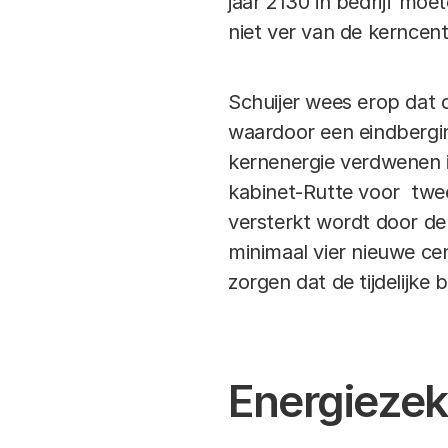
jaar 2130 in bedrijf moet
niet ver van de kerncent
Schuijer wees erop dat d
waardoor een eindbergi
kernenergie verdwenen i
kabinet-Rutte voor twee
versterkt wordt door d
minimaal vier nieuwe cen
zorgen dat de tijdelijk
Energiezek