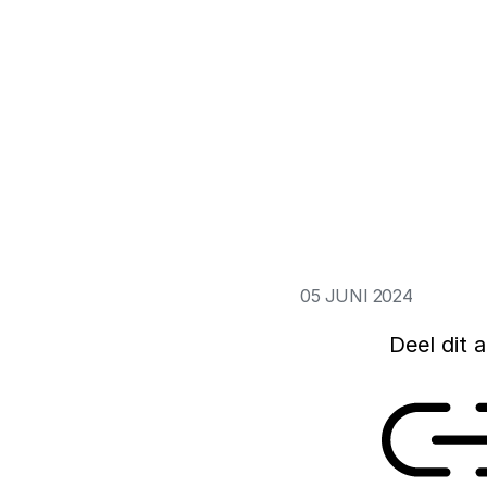
Nu Nederland plan
ormalig topambtenaar
we eerder gaan nad
Bat (foto: Rathenau
kunnen bergen. Vo
zien dat het veel ti
Dat zei onderzoeke
Het Amsterdamse 
Trouw een discussi
05 JUNI 2024
Deel dit a