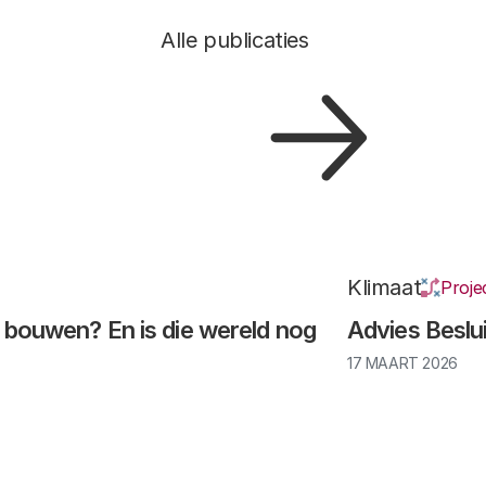
Alle publicaties
Klimaat
Proje
t bouwen? En is die wereld nog
Advies Beslu
17 MAART 2026