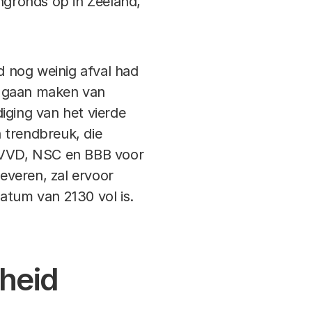
vengronds op in Zeeland,
nd nog weinig afval had
e gaan maken van
iging van het vierde
 trendbreuk, die
, VVD, NSC en BBB voor
leveren, zal ervoor
atum van 2130 vol is.
gheid