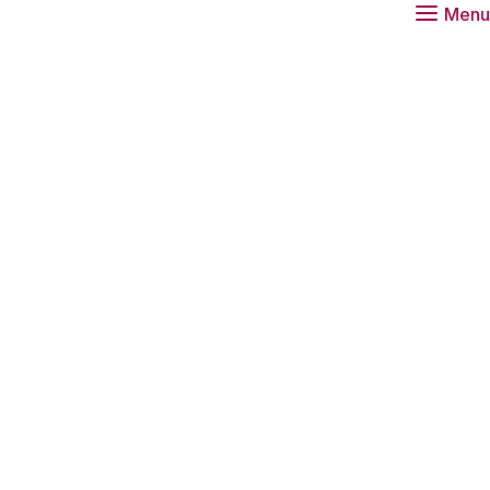
Menu
an voor berging