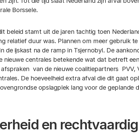
en zijn. Tot die tijd slaat Nederland zijn afval bo
rale Borssele.
it beleid stamt uit de jaren tachtig toen Nederla
ng relatief duur was. Plannen om meer gebruik t
n de ijskast na de ramp in Tsjernobyl. De aankond
 nieuwe centrales betekende wat dat betreft een
e afspraken van de nieuwe coalitiepartners PVV
trales. De hoeveelheid extra afval die dit gaat op
e bovengrondse opslagplek lang voor de geplande d
erheid en rechtvaardi