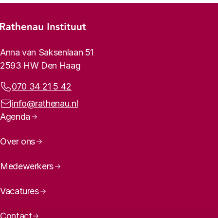
Footer-menu
Rathenau logo, naar de homepage
Contactinformatie
Anna van Saksenlaan 51
2593 HW Den Haag
Telefoonnummer:
070 34 21 5 42
E-mailadres:
info@rathenau.nl
Paginanavigatie
Agenda
Over ons
Medewerkers
Vacatures
Contact