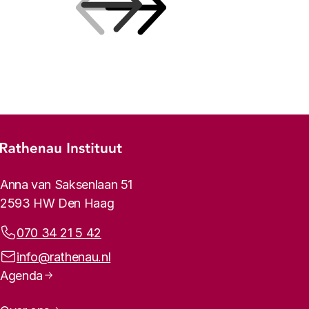
Vorige
Volgende
Footer-menu
Rathenau logo, naar de homepage
Contactinformatie
Anna van Saksenlaan 51
2593 HW Den Haag
Telefoonnummer:
070 34 21 5 42
E-mailadres:
info@rathenau.nl
Paginanavigatie
Agenda