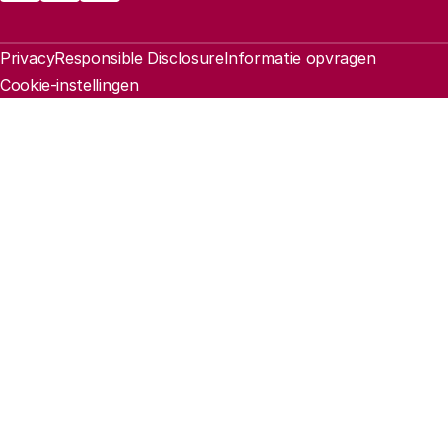
Juridische informatie
Privacy
Responsible Disclosure
Informatie opvragen
Cookie-instellingen