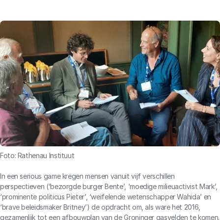
Foto: Rathenau Instituut
In een serious game kregen mensen vanuit vijf verschillen
perspectieven (‘bezorgde burger Bente’, ‘moedige milieuactivist Mark’,
‘prominente politicus Pieter’, ‘weifelende wetenschapper Wahida’ en
‘brave beleidsmaker Britney’) de opdracht om, als ware het 2016,
gezamenlijk tot een afbouwplan van de Groninger gasvelden te komen.