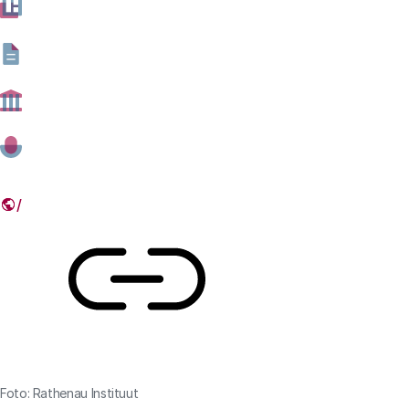
wetenschapscommunicatie? Welke vervolgstappen zijn
nodig en wie is aan zet? Op woensdag 24 september
organiseerden de KNAW en het Rathenau Instituut een
interactieve middag om hierover door te praten. Een
terugblik aan de hand van foto's en bijschriften.
08 OKTOBER 2025
Deel dit artikel
Link
Foto: Rathenau Instituut