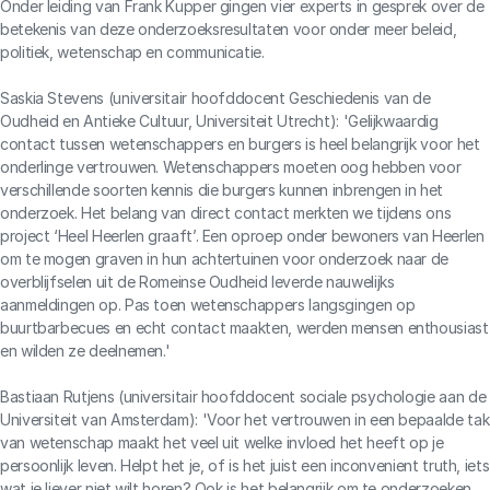
Onder leiding van Frank Kupper gingen vier experts in gesprek over de
betekenis van deze onderzoeksresultaten voor onder meer beleid,
politiek, wetenschap en communicatie.
Saskia Stevens (universitair hoofddocent Geschiedenis van de
Oudheid en Antieke Cultuur, Universiteit Utrecht): 'Gelijkwaardig
contact tussen wetenschappers en burgers is heel belangrijk voor het
onderlinge vertrouwen. Wetenschappers moeten oog hebben voor
verschillende soorten kennis die burgers kunnen inbrengen in het
onderzoek. Het belang van direct contact merkten we tijdens ons
project ‘Heel Heerlen graaft’. Een oproep onder bewoners van Heerlen
om te mogen graven in hun achtertuinen voor onderzoek naar de
overblijfselen uit de Romeinse Oudheid leverde nauwelijks
aanmeldingen op. Pas toen wetenschappers langsgingen op
buurtbarbecues en echt contact maakten, werden mensen enthousiast
en wilden ze deelnemen.'
Bastiaan Rutjens (universitair hoofddocent sociale psychologie aan de
Universiteit van Amsterdam): 'Voor het vertrouwen in een bepaalde tak
van wetenschap maakt het veel uit welke invloed het heeft op je
persoonlijk leven. Helpt het je, of is het juist een inconvenient truth, iets
wat je liever niet wilt horen? Ook is het belangrijk om te onderzoeken