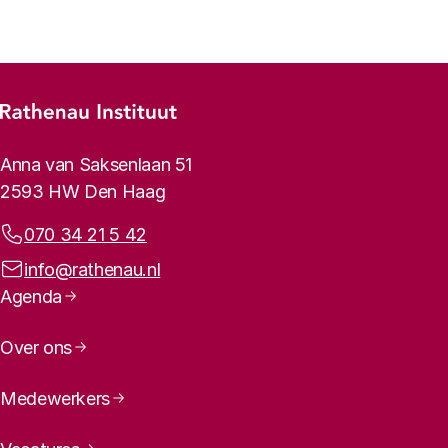
Footer-menu
Rathenau logo, naar de homepage
Contactinformatie
Anna van Saksenlaan 51
2593 HW Den Haag
Telefoonnummer:
070 34 21 5 42
E-mailadres:
info@rathenau.nl
Paginanavigatie
Agenda
Over ons
Medewerkers