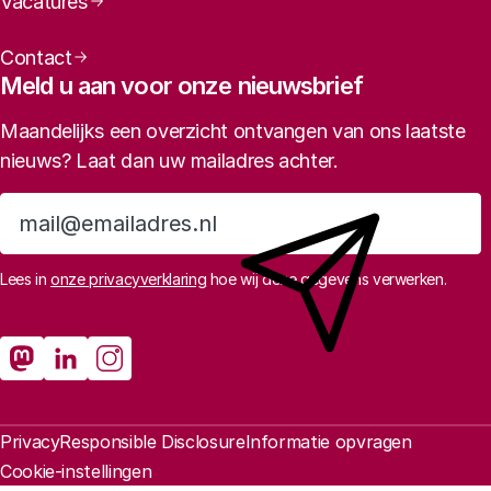
Vacatures
Horizon Europe
Contact
Meld u aan voor onze nieuwsbrief
Maandelijks een overzicht ontvangen van ons laatste
nieuws? Laat dan uw mailadres achter.
Implicaties voor het Nederlandse innovatiebeleid
Aanmelden
Lees in
onze privacyverklaring
hoe wij deze gegevens verwerken.
Sociale media
Rathenau Mastodon
Rathenau LinkedIn
Rathenau Instagram
Juridische informatie
Privacy
Responsible Disclosure
Informatie opvragen
Cookie-instellingen
Een actieve, richtinggevende rol van de overheid