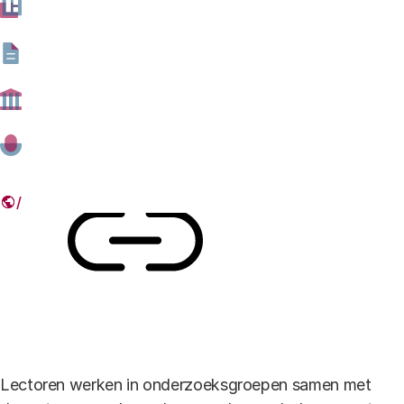
Peters, directeur van het Rathenau Instituut: “Zo kunnen
we een beter beeld schetsen van praktijkgericht
onderzoek in Nederland.”
02 OKTOBER 2017
Deel dit artikel
Link
Lectoren werken in onderzoeksgroepen samen met