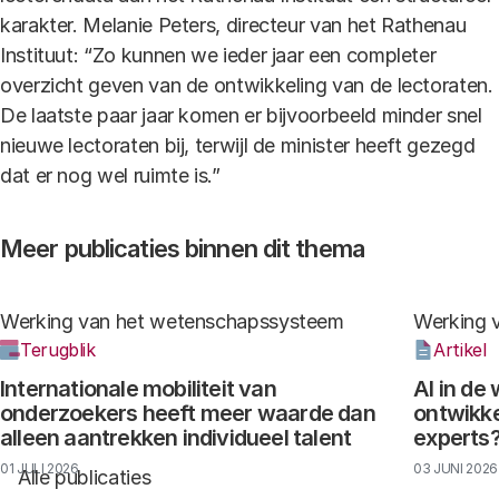
karakter. Melanie Peters, directeur van het Rathenau
Instituut: “Zo kunnen we ieder jaar een completer
overzicht geven van de ontwikkeling van de lectoraten.
De laatste paar jaar komen er bijvoorbeeld minder snel
nieuwe lectoraten bij, terwijl de minister heeft gezegd
dat er nog wel ruimte is.”
Meer publicaties binnen dit thema
Werking van het wetenschapssysteem
Werking 
Terugblik
Artikel
Internationale mobiliteit van
AI in de
onderzoekers heeft meer waarde dan
ontwikke
alleen aantrekken individueel talent
experts
01 JULI 2026
03 JUNI 2026
Alle publicaties