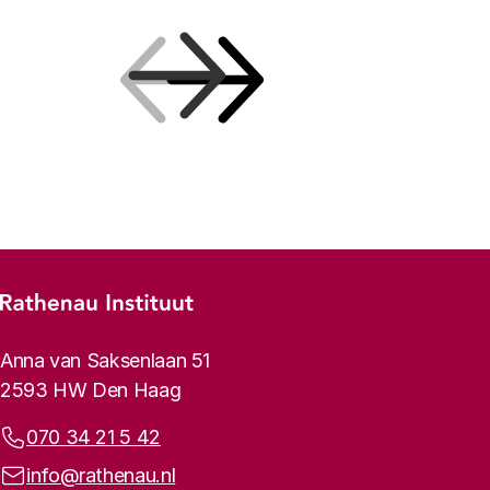
Vorige
Volgende
Footer-menu
Rathenau logo, naar de homepage
Contactinformatie
Anna van Saksenlaan 51
2593 HW Den Haag
Telefoonnummer:
070 34 21 5 42
E-mailadres:
info@rathenau.nl