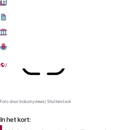
zijn verschillende methoden om dat te evalueren. Deze
week verscheen een nieuw overzicht.
13 APRIL 2021
Deel dit artikel
Link
Foto door Industryviews/ Shutterstock
In het kort: