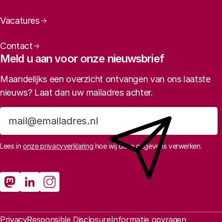
Vacatures
Contact
Meld u aan voor onze nieuwsbrief
Maandelijks een overzicht ontvangen van ons laatste
nieuws? Laat dan uw mailadres achter.
Aanmelden
Lees in
onze privacyverklaring
hoe wij deze gegevens verwerken.
Sociale media
Rathenau Mastodon
Rathenau LinkedIn
Rathenau Instagram
Juridische informatie
Privacy
Responsible Disclosure
Informatie opvragen