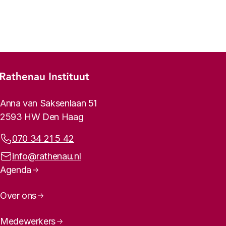
Vorige
Volgende
Footer-menu
Rathenau logo, naar de homepage
Contactinformatie
Anna van Saksenlaan 51
2593 HW Den Haag
Telefoonnummer:
070 34 21 5 42
E-mailadres:
info@rathenau.nl
Paginanavigatie
Agenda
Over ons
Medewerkers