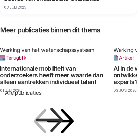
03 JULI 2025
Meer publicaties binnen dit thema
Werking van het wetenschapssysteem
Werking 
Terugblik
Artikel
Internationale mobiliteit van
AI in de
onderzoekers heeft meer waarde dan
ontwikke
alleen aantrekken individueel talent
experts
01 JULI 2026
03 JUNI 2026
Alle publicaties